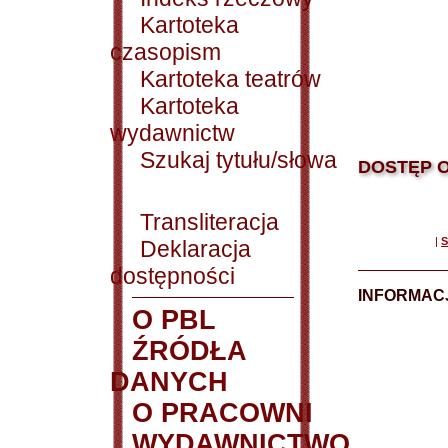
Kartoteka
czasopism
Kartoteka teatrów
Kartoteka
wydawnictw
Szukaj tytułu/słowa
DOSTĘP O
Transliteracja
|
S
Deklaracja
dostępności
INFORMACJ
O PBL
ŹRÓDŁA
DANYCH
O PRACOWNI
WYDAWNICTWO