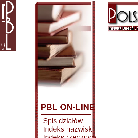
PBL ON-LINE
Spis działów
Indeks nazwisk
Indeks rzeczowy