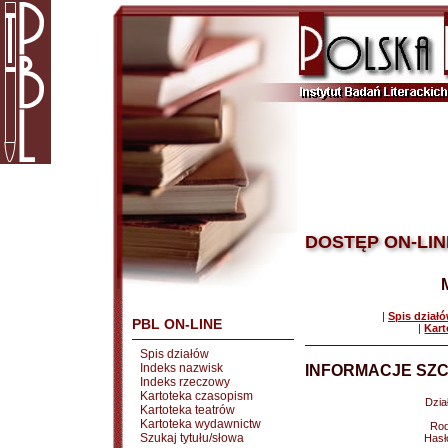
DOSTĘP ON-LIN
|
Spis dział
PBL ON-LINE
|
Kart
Spis działów
Indeks nazwisk
INFORMACJE SZC
Indeks rzeczowy
Kartoteka czasopism
Dział
Kartoteka teatrów
Kartoteka wydawnictw
Rod
Szukaj tytułu/słowa
Hasł