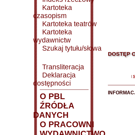
Kartoteka
czasopism
Kartoteka teatrów
Kartoteka
wydawnictw
Szukaj tytułu/słowa
DOSTĘP O
Transliteracja
Deklaracja
|
S
dostępności
INFORMACJ
O PBL
ŹRÓDŁA
DANYCH
O PRACOWNI
WYDAWNICTWO