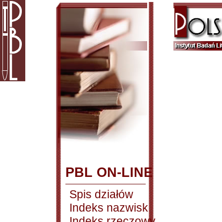
PBL ON-LINE
Spis działów
Indeks nazwisk
Indeks rzeczowy