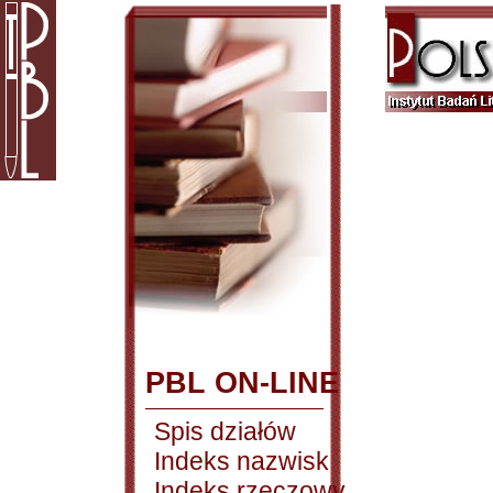
PBL ON-LINE
Spis działów
Indeks nazwisk
Indeks rzeczowy