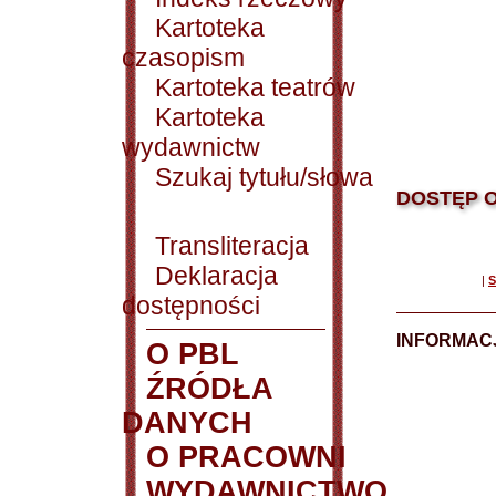
Kartoteka
czasopism
Kartoteka teatrów
Kartoteka
wydawnictw
Szukaj tytułu/słowa
DOSTĘP O
Transliteracja
Deklaracja
|
S
dostępności
INFORMACJ
O PBL
ŹRÓDŁA
DANYCH
O PRACOWNI
WYDAWNICTWO