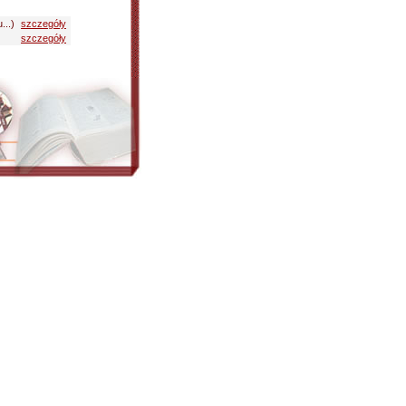
...)
szczegóły
szczegóły