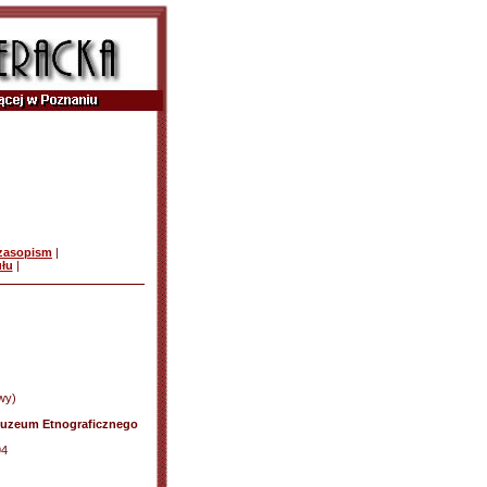
czasopism
|
ułu
|
wy)
 Muzeum Etnograficznego
94