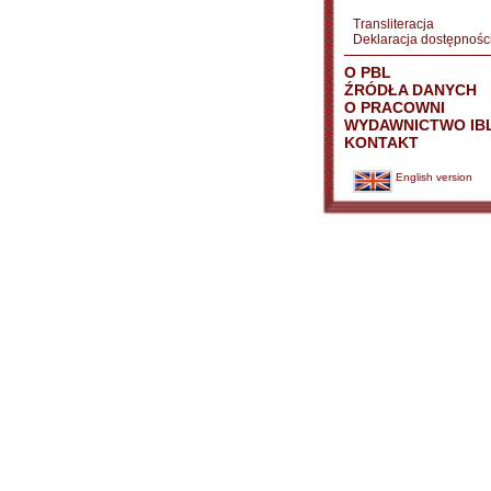
Transliteracja
Deklaracja dostępnośc
O PBL
ŹRÓDŁA DANYCH
O PRACOWNI
WYDAWNICTWO IB
KONTAKT
English version