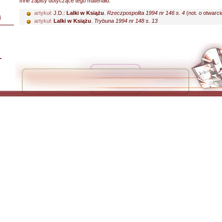
Inne zapisy dotyczące tego materiału:
artykuł:
J.D.:
Lalki w Książu
.
Rzeczpospolita 1994 nr 146 s. 4
(not. o otwarciu
i
artykuł:
Lalki w Książu
.
Trybuna 1994 nr 148 s. 13
L