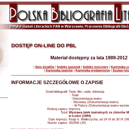
DOSTĘP ON-LINE DO PBL
Materiał dostępny za lata 1989-2012
|
Spis działów
|
Indeks nazwisk
|
Indeks rzeczowy
|
Kartoteka 
|
Kartoteka teatrów
|
Kartoteka wydawnictw
|
Szukaj tyt
INFORMACJE SZCZEGÓŁOWE O ZAPISIE
Dział bibliografii:
Teatr, film, radio, telewizja
- Teatr
- Dokumentacja teatru
- Wystawy (Dokumentacja teatru)
- W Polsce (Dokumentacja teatru-wysta
Rodzaj zapisu:
impreza.
Tytuł:
Wystawa lalek teatralnych ze zbiorów
w Łodzi (1994)
Opis imprezy:
Książ k. Wałbrzycha, od 24 VI do 30 IX 19
Numer zapisu:
302006 (JK)