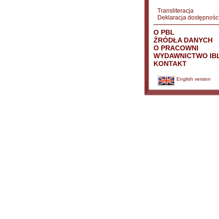
Transliteracja
Deklaracja dostępnośc
O PBL
ŹRÓDŁA DANYCH
O PRACOWNI
WYDAWNICTWO IB
KONTAKT
English version