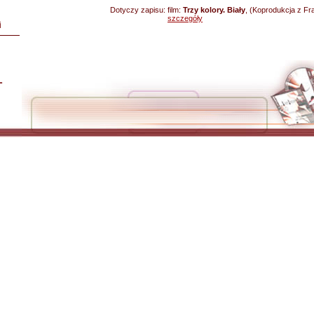
Dotyczy zapisu:
film:
Trzy kolory. Biały
, (Koprodukcja z Fra
szczegóły
i
L