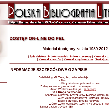
DOSTĘP ON-LINE DO PBL
Materiał dostępny za lata 1989-2012
|
Spis działów
|
Indeks nazwisk
|
Indeks rzeczowy
|
Kartoteka 
|
Kartoteka teatrów
|
Kartoteka wydawnictw
|
Szukaj tyt
INFORMACJE SZCZEGÓŁOWE O ZAPISIE
Dział bibliografii:
Teatr, film, radio, telewizja
- Film
- Filmy fabularne pełnometrażowe
Rodzaj zapisu:
artykuł w haśle rzeczowym
Autor:
Wróblewski Janusz -
szczegóły
Tytuł:
Droga na wschód
Adnotacje:
o przyzn. Krzysztofowi Kieślowskiemu Sre
XLIV Międzynarodowym Festiwalu Filmowym 
także o przyjęciu filmu na festiwalu
Źródło:
Życie Warszawy, 1994 nr 49 dod. s. 4 -
sz
Numer zapisu:
304019 (JB)