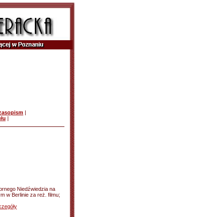
czasopism
|
ułu
|
brnego Niedźwiedzia na
w Berlinie za reż. filmu;
czegóły