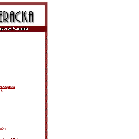
czasopism
|
ułu
|
góły