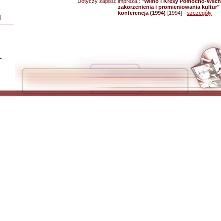
Dotyczy zapisu:
impreza.:
"Wilno i Kresy Północno-Wsch
zakorzenienia i promieniowania kultur
konferencja (1994)
[1994] -
szczegóły
i
L