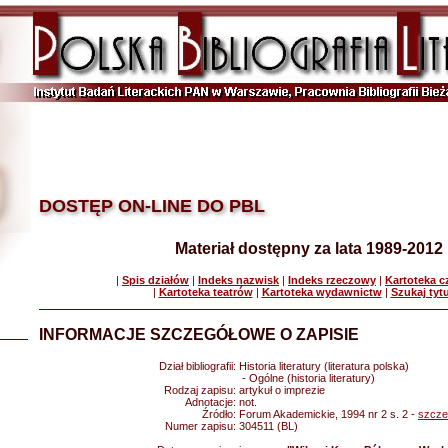
DOSTĘP ON-LINE DO PBL
Materiał dostępny za lata 1989-2012
|
Spis działów
|
Indeks nazwisk
|
Indeks rzeczowy
|
Kartoteka 
|
Kartoteka teatrów
|
Kartoteka wydawnictw
|
Szukaj tyt
INFORMACJE SZCZEGÓŁOWE O ZAPISIE
Dział bibliografii:
Historia literatury (literatura polska)
- Ogólne (historia literatury)
Rodzaj zapisu:
artykuł o imprezie
Adnotacje:
not.
Źródło:
Forum Akademickie, 1994 nr 2 s. 2 -
szcze
Numer zapisu:
304511 (BL)