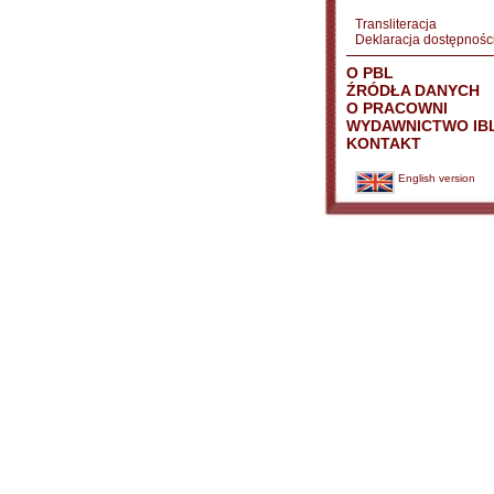
Transliteracja
Deklaracja dostępnośc
O PBL
ŹRÓDŁA DANYCH
O PRACOWNI
WYDAWNICTWO IB
KONTAKT
English version