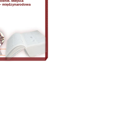
odnie. Miejsca
" - międzynarodowa