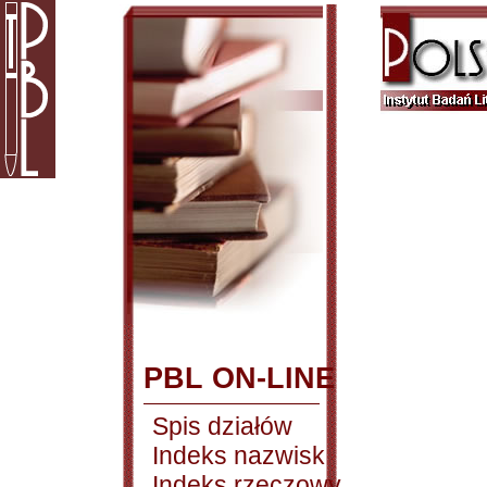
PBL ON-LINE
Spis działów
Indeks nazwisk
Indeks rzeczowy