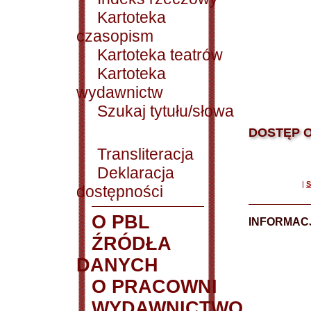
Kartoteka
czasopism
Kartoteka teatrów
Kartoteka
wydawnictw
Szukaj tytułu/słowa
DOSTĘP O
Transliteracja
Deklaracja
|
S
dostępności
O PBL
INFORMACJ
ŹRÓDŁA
DANYCH
O PRACOWNI
WYDAWNICTWO