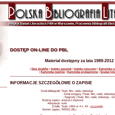
DOSTĘP ON-LINE DO PBL
Materiał dostępny za lata 1989-2012
|
Spis działów
|
Indeks nazwisk
|
Indeks rzeczowy
|
Kartoteka 
|
Kartoteka teatrów
|
Kartoteka wydawnictw
|
Szukaj tyt
INFORMACJE SZCZEGÓŁOWE O ZAPISIE
Dział bibliografii:
Teatr, film, radio, telewizja
- Dział wstępny (Teatr, film, radio, telewizja
- Nagrody (Teatr, film, radio, telewizja - o
Rodzaj zapisu:
artykuł o imprezie
Adnotacje:
nota
Źródło:
Teatr, 1994 nr 4 s. 44 -
szczegóły
Numer zapisu:
305911 (BL)