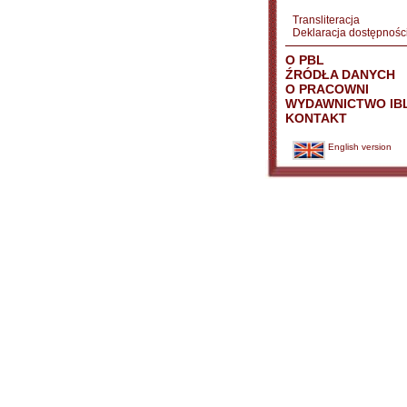
Transliteracja
Deklaracja dostępnośc
O PBL
ŹRÓDŁA DANYCH
O PRACOWNI
WYDAWNICTWO IB
KONTAKT
English version