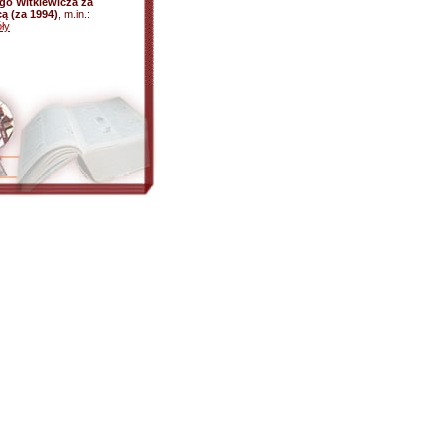
go Witkiewicza za
ą (za 1994)
, m.in.:
ły