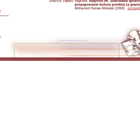
Dotyczy zapisu:
nagroda:
Nagroda im. Stanisława Ignace
propagowanie kultury polskiej za granic
Mohamed Hanaa Metwaly [1994] -
szczegó
i
L