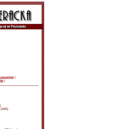
czasopism
|
ułu
|
)
d 1945)