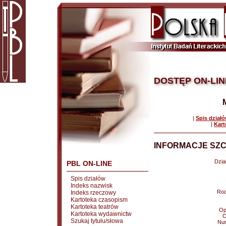
DOSTĘP ON-LIN
|
Spis dział
|
Kart
INFORMACJE SZC
Dział
PBL ON-LINE
Spis działów
Indeks nazwisk
Rod
Indeks rzeczowy
Kartoteka czasopism
Kartoteka teatrów
Op
Kartoteka wydawnictw
O
Szukaj tytułu/słowa
Nu