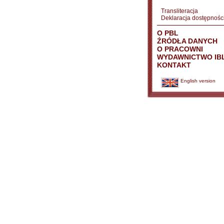
Transliteracja
Deklaracja dostępnośc
O PBL
ŹRÓDŁA DANYCH
O PRACOWNI
WYDAWNICTWO IB
KONTAKT
English version