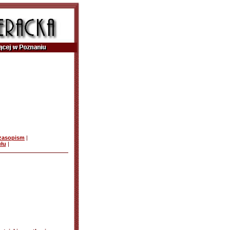
czasopism
|
ułu
|