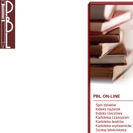
PBL ON-LINE
Spis działów
Indeks nazwisk
Indeks rzeczowy
Kartoteka czasopism
Kartoteka teatrów
Kartoteka wydawnictw
Szukaj tytułu/słowa