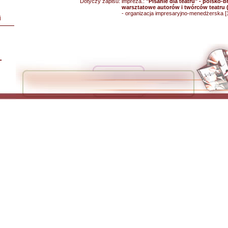
Dotyczy zapisu:
impreza.:
"Pisanie dla teatru" - polsko-b
warsztatowe autorów i twórców teatru 
- organizacja impresaryjno-menedżerska [
i
L