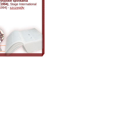
rytyjskie spotkania
(1994)
, Stage International
1994] -
szczegóły