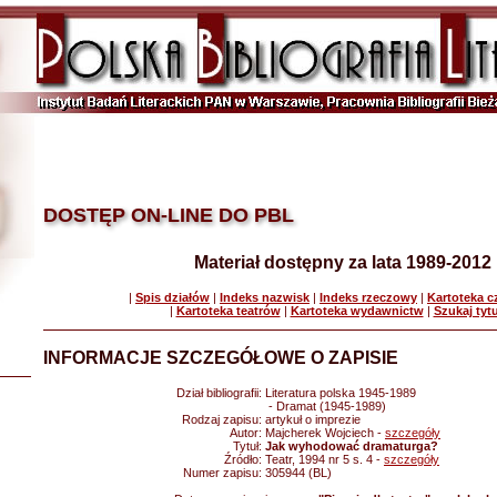
DOSTĘP ON-LINE DO PBL
Materiał dostępny za lata 1989-2012
|
Spis działów
|
Indeks nazwisk
|
Indeks rzeczowy
|
Kartoteka 
|
Kartoteka teatrów
|
Kartoteka wydawnictw
|
Szukaj tyt
INFORMACJE SZCZEGÓŁOWE O ZAPISIE
Dział bibliografii:
Literatura polska 1945-1989
- Dramat (1945-1989)
Rodzaj zapisu:
artykuł o imprezie
Autor:
Majcherek Wojciech -
szczegóły
Tytuł:
Jak wyhodować dramaturga?
Źródło:
Teatr, 1994 nr 5 s. 4 -
szczegóły
Numer zapisu:
305944 (BL)