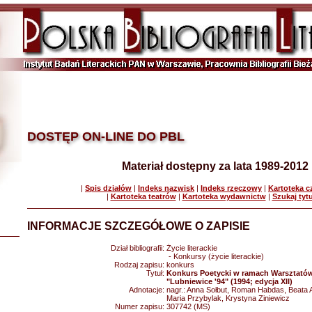
DOSTĘP ON-LINE DO PBL
Materiał dostępny za lata 1989-2012
|
Spis działów
|
Indeks nazwisk
|
Indeks rzeczowy
|
Kartoteka 
|
Kartoteka teatrów
|
Kartoteka wydawnictw
|
Szukaj tyt
INFORMACJE SZCZEGÓŁOWE O ZAPISIE
Dział bibliografii:
Życie literackie
- Konkursy (życie literackie)
Rodzaj zapisu:
konkurs
Tytuł:
Konkurs Poetycki w ramach Warsztatów
"Lubniewice '94" (1994; edycja XII)
Adnotacje:
nagr.: Anna Sołbut, Roman Habdas, Beata 
Maria Przybylak, Krystyna Ziniewicz
Numer zapisu:
307742 (MS)