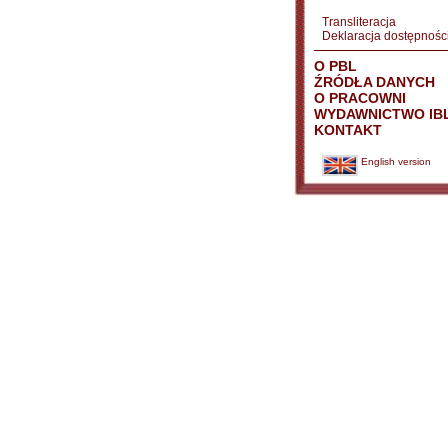
Transliteracja
Deklaracja dostępnośc
O PBL
ŹRÓDŁA DANYCH
O PRACOWNI
WYDAWNICTWO IB
KONTAKT
English version