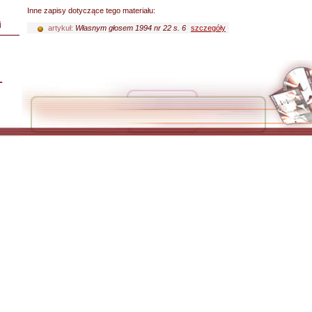
Inne zapisy dotyczące tego materiału:
i
artykuł:
Własnym głosem 1994 nr 22 s. 6
szczegóły
L