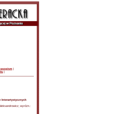
czasopism
|
ułu
|
 Interartystycznych
Aleksandrowicz; wyróżn.: