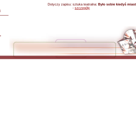
Dotyczy zapisu:
sztuka teatralna:
Było sobie kiedyś mias
-
szczegóły
i
L