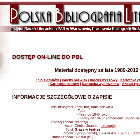
DOSTĘP ON-LINE DO PBL
Materiał dostępny za lata 1989-2012
|
Spis działów
|
Indeks nazwisk
|
Indeks rzeczowy
|
Kartoteka 
|
Kartoteka teatrów
|
Kartoteka wydawnictw
|
Szukaj tyt
INFORMACJE SZCZEGÓŁOWE O ZAPISIE
Dział bibliografii:
Teatr, film, radio, telewizja
- Teatr
- Teatr od 1945 roku
- Teatry od 1945 r. (omówienia, repertuar
Rodzaj zapisu:
recenzja
Autor:
Chojka Joanna -
szczegóły
Tytuł:
Grass w teatrze
Źródło:
Tytuł [Gdańsk], 1994 nr 4 s. 132-136 -
szc
Numer zapisu:
308168 (BL)