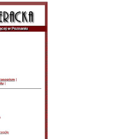
czasopism
|
ułu
|
)
zegóły