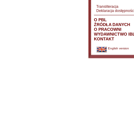
Transliteracja
Deklaracja dostępnośc
O PBL
ŹRÓDŁA DANYCH
O PRACOWNI
WYDAWNICTWO IB
KONTAKT
English version