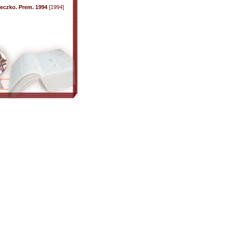
teczko. Prem. 1994
[1994]