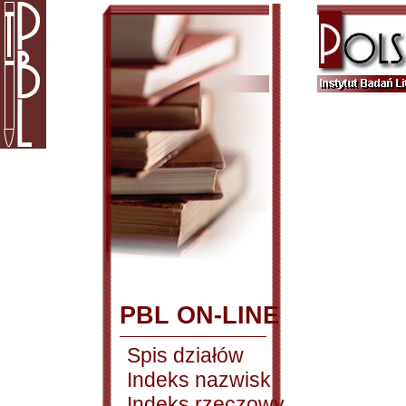
PBL ON-LINE
Spis działów
Indeks nazwisk
Indeks rzeczowy