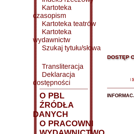
Kartoteka
czasopism
Kartoteka teatrów
Kartoteka
wydawnictw
Szukaj tytułu/słowa
DOSTĘP O
Transliteracja
Deklaracja
|
S
dostępności
O PBL
INFORMACJ
ŹRÓDŁA
DANYCH
O PRACOWNI
WYDAWNICTWO