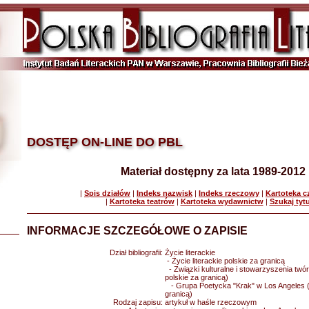
DOSTĘP ON-LINE DO PBL
Materiał dostępny za lata 1989-2012
|
Spis działów
|
Indeks nazwisk
|
Indeks rzeczowy
|
Kartoteka 
|
Kartoteka teatrów
|
Kartoteka wydawnictw
|
Szukaj tyt
INFORMACJE SZCZEGÓŁOWE O ZAPISIE
Dział bibliografii:
Życie literackie
- Życie literackie polskie za granicą
- Związki kulturalne i stowarzyszenia twórc
polskie za granicą)
- Grupa Poetycka "Krak" w Los Angeles (ży
granicą)
Rodzaj zapisu:
artykuł w haśle rzeczowym