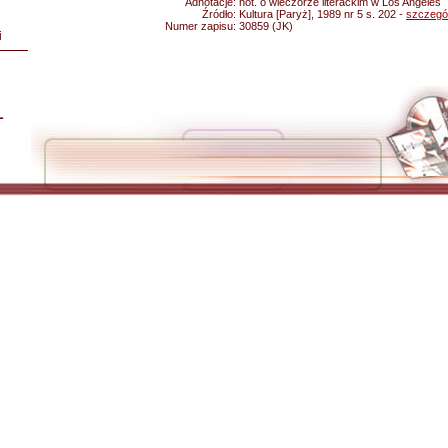
Adnotacje:
not. o wieczorze literackim w Los Angeles
Źródło:
Kultura [Paryż], 1989 nr 5 s. 202 -
szczegó
Numer zapisu:
30859 (JK)
i
L