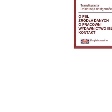
Transliteracja
Deklaracja dostępnośc
O PBL
ŹRÓDŁA DANYCH
O PRACOWNI
WYDAWNICTWO IB
KONTAKT
English version