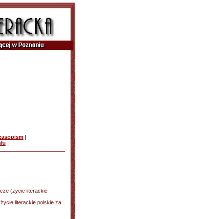
czasopism
|
ułu
|
ze (życie literackie
cie literackie polskie za