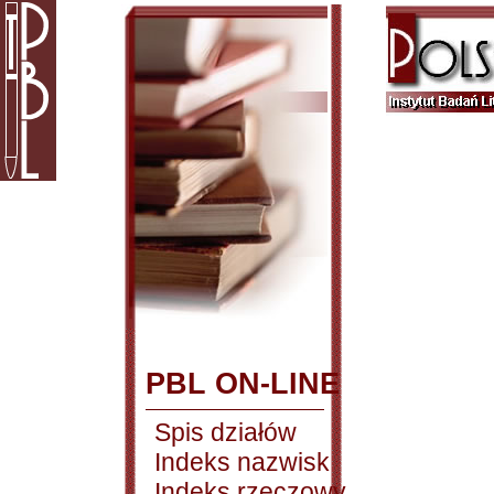
PBL ON-LINE
Spis działów
Indeks nazwisk
Indeks rzeczowy