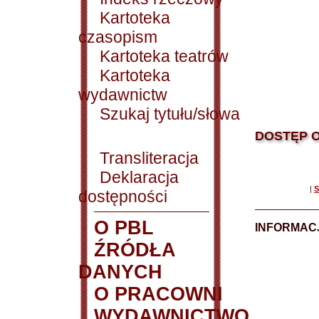
Kartoteka
czasopism
Kartoteka teatrów
Kartoteka
wydawnictw
Szukaj tytułu/słowa
DOSTĘP O
Transliteracja
Deklaracja
|
S
dostępności
O PBL
INFORMACJ
ŹRÓDŁA
DANYCH
O PRACOWNI
WYDAWNICTWO