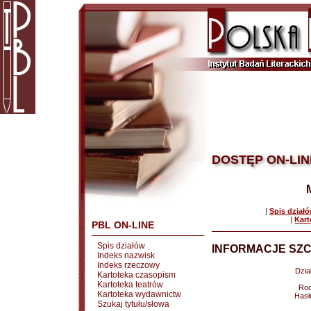
DOSTĘP ON-LIN
|
Spis dział
|
Kart
PBL ON-LINE
Spis działów
INFORMACJE SZC
Indeks nazwisk
Indeks rzeczowy
Dział
Kartoteka czasopism
Kartoteka teatrów
Rod
Kartoteka wydawnictw
Hasł
Szukaj tytułu/słowa