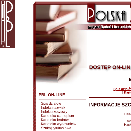
DOSTĘP ON-LIN
|
Spis dział
|
Kart
PBL ON-LINE
Spis działów
INFORMACJE SZC
Indeks nazwisk
Indeks rzeczowy
Dział
Kartoteka czasopism
Kartoteka teatrów
Rod
Kartoteka wydawnictw
Hasł
Szukaj tytułu/słowa