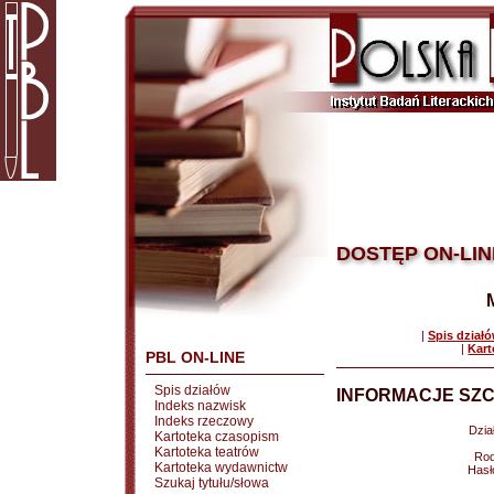
DOSTĘP ON-LIN
|
Spis dział
|
Kart
PBL ON-LINE
Spis działów
INFORMACJE SZC
Indeks nazwisk
Indeks rzeczowy
Dział
Kartoteka czasopism
Kartoteka teatrów
Rod
Kartoteka wydawnictw
Hasł
Szukaj tytułu/słowa