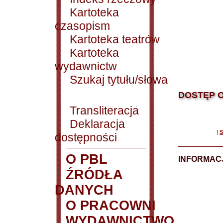
Kartoteka
czasopism
Kartoteka teatrów
Kartoteka
wydawnictw
Szukaj tytułu/słowa
DOSTĘP O
Transliteracja
Deklaracja
|
S
dostępności
O PBL
INFORMACJ
ŹRÓDŁA
DANYCH
O PRACOWNI
WYDAWNICTWO