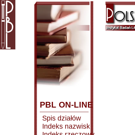
PBL ON-LINE
Spis działów
Indeks nazwisk
Indeks rzeczowy