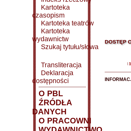
Kartoteka
czasopism
Kartoteka teatrów
Kartoteka
wydawnictw
DOSTĘP O
Szukaj tytułu/słowa
Transliteracja
|
S
Deklaracja
dostępności
INFORMACJ
O PBL
ŹRÓDŁA
DANYCH
O PRACOWNI
WYDAWNICTWO