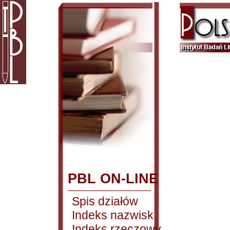
PBL ON-LINE
Spis działów
Indeks nazwisk
Indeks rzeczowy