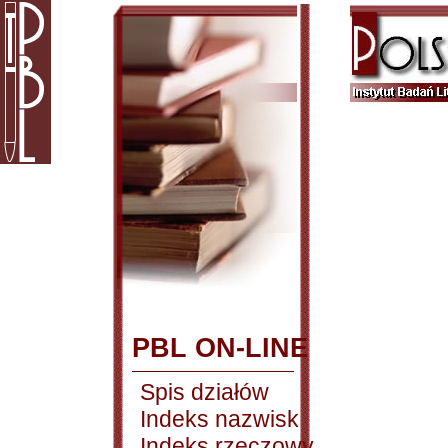
PBL ON-LINE
Spis działów
Indeks nazwisk
Indeks rzeczowy