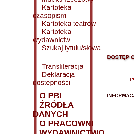
Kartoteka
czasopism
Kartoteka teatrów
Kartoteka
wydawnictw
Szukaj tytułu/słowa
DOSTĘP O
Transliteracja
Deklaracja
|
S
dostępności
O PBL
INFORMACJ
ŹRÓDŁA
DANYCH
O PRACOWNI
WYDAWNICTWO