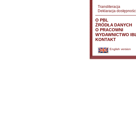
Transliteracja
Deklaracja dostępnośc
O PBL
ŹRÓDŁA DANYCH
O PRACOWNI
WYDAWNICTWO IB
KONTAKT
English version