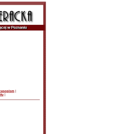
czasopism
|
ułu
|