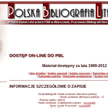
DOSTĘP ON-LINE DO PBL
Materiał dostępny za lata 1989-2012
|
Spis działów
|
Indeks nazwisk
|
Indeks rzeczowy
|
Kartoteka 
|
Kartoteka teatrów
|
Kartoteka wydawnictw
|
Szukaj tyt
INFORMACJE SZCZEGÓŁOWE O ZAPISIE
Dział bibliografii:
Hasła osobowe (literatura polska)
- Hasła osobowe (literatura polska) - G
Rodzaj zapisu:
wiersz
Hasło osobowe:
Gołębiewski Łukasz -
szczegóły
Autor:
Isztar Krzysztof -
szczegóły