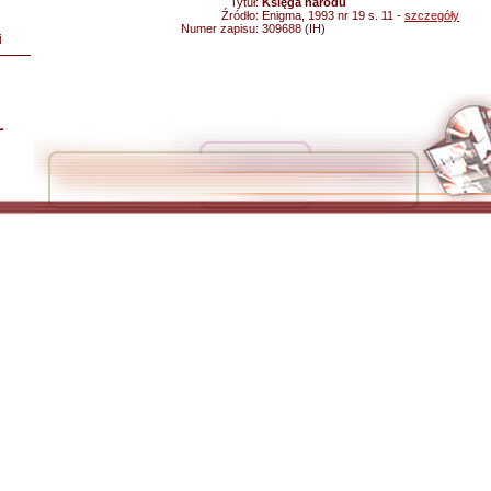
Tytuł:
Księga narodu
Źródło:
Enigma, 1993 nr 19 s. 11 -
szczegóły
Numer zapisu:
309688 (IH)
i
L