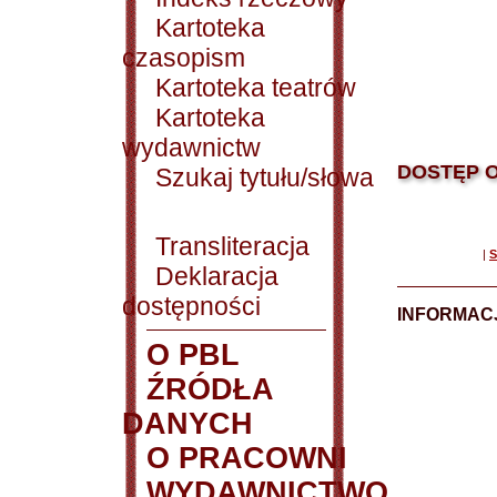
Kartoteka
czasopism
Kartoteka teatrów
Kartoteka
wydawnictw
DOSTĘP O
Szukaj tytułu/słowa
Transliteracja
|
S
Deklaracja
dostępności
INFORMACJ
O PBL
ŹRÓDŁA
DANYCH
O PRACOWNI
WYDAWNICTWO