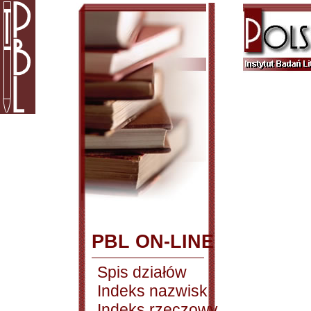
PBL ON-LINE
Spis działów
Indeks nazwisk
Indeks rzeczowy