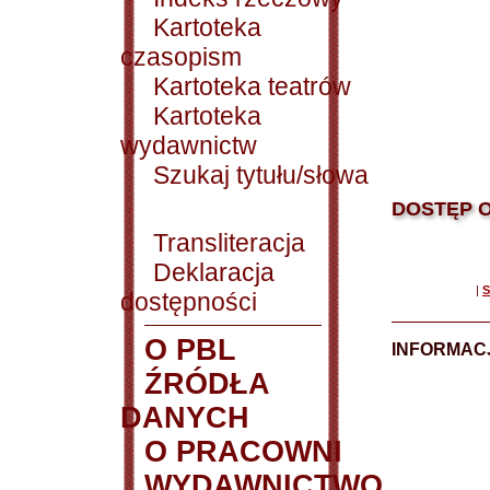
Kartoteka
czasopism
Kartoteka teatrów
Kartoteka
wydawnictw
Szukaj tytułu/słowa
DOSTĘP O
Transliteracja
Deklaracja
|
S
dostępności
O PBL
INFORMACJ
ŹRÓDŁA
DANYCH
O PRACOWNI
WYDAWNICTWO