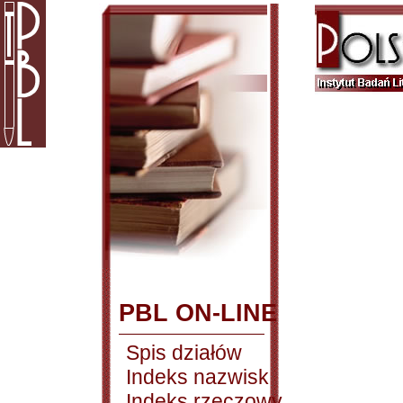
PBL ON-LINE
Spis działów
Indeks nazwisk
Indeks rzeczowy