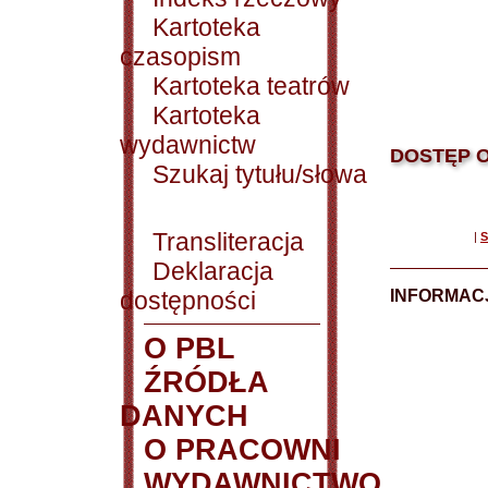
Kartoteka
czasopism
Kartoteka teatrów
Kartoteka
wydawnictw
DOSTĘP O
Szukaj tytułu/słowa
Transliteracja
|
S
Deklaracja
dostępności
INFORMACJ
O PBL
ŹRÓDŁA
DANYCH
O PRACOWNI
WYDAWNICTWO