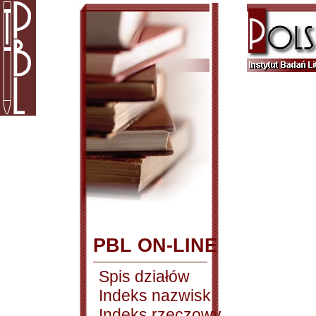
PBL ON-LINE
Spis działów
Indeks nazwisk
Indeks rzeczowy