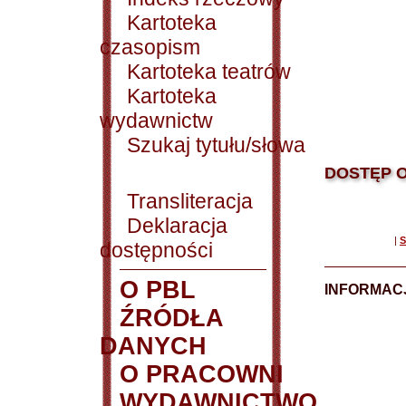
Kartoteka
czasopism
Kartoteka teatrów
Kartoteka
wydawnictw
Szukaj tytułu/słowa
DOSTĘP O
Transliteracja
Deklaracja
|
S
dostępności
O PBL
INFORMACJ
ŹRÓDŁA
DANYCH
O PRACOWNI
WYDAWNICTWO