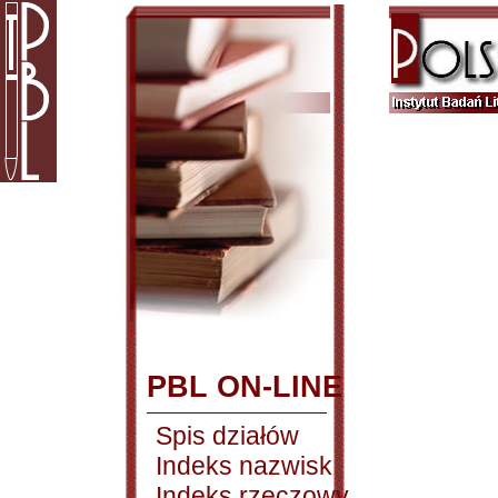
PBL ON-LINE
Spis działów
Indeks nazwisk
Indeks rzeczowy