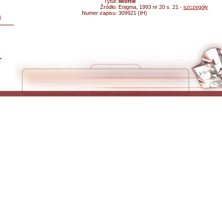
Tytuł:
Iwonie
Źródło:
Enigma, 1993 nr 20 s. 21 -
szczegóły
Numer zapisu:
309921 (IH)
i
L