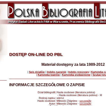
DOSTĘP ON-LINE DO PBL
Materiał dostępny za lata 1989-2012
|
Spis działów
|
Indeks nazwisk
|
Indeks rzeczowy
|
Kartoteka 
|
Kartoteka teatrów
|
Kartoteka wydawnictw
|
Szukaj tyt
INFORMACJE SZCZEGÓŁOWE O ZAPISIE
Dział bibliografii:
Hasła osobowe (literatura polska)
- Hasła osobowe (literatura polska) - M
Rodzaj zapisu:
wiersz
Hasło osobowe:
Milewski Zbigniew -
szczegóły
Autor:
Milewski Zbigniew -
szczegóły