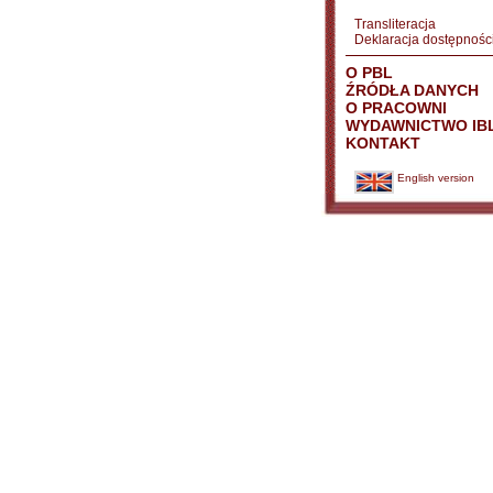
Transliteracja
Deklaracja dostępnośc
O PBL
ŹRÓDŁA DANYCH
O PRACOWNI
WYDAWNICTWO IB
KONTAKT
English version