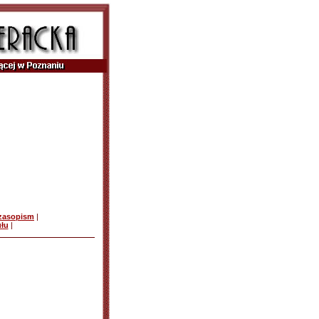
czasopism
|
ułu
|