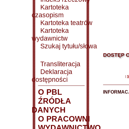
Kartoteka
czasopism
Kartoteka teatrów
Kartoteka
wydawnictw
Szukaj tytułu/słowa
DOSTĘP O
Transliteracja
Deklaracja
|
S
dostępności
O PBL
INFORMACJ
ŹRÓDŁA
DANYCH
O PRACOWNI
WYDAWNICTWO