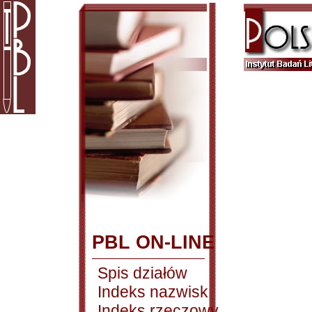
PBL ON-LINE
Spis działów
Indeks nazwisk
Indeks rzeczowy