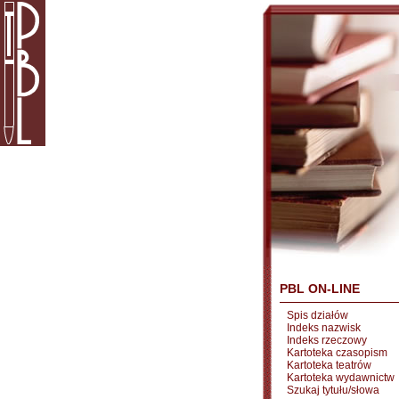
PBL ON-LINE
Spis działów
Indeks nazwisk
Indeks rzeczowy
Kartoteka czasopism
Kartoteka teatrów
Kartoteka wydawnictw
Szukaj tytułu/słowa