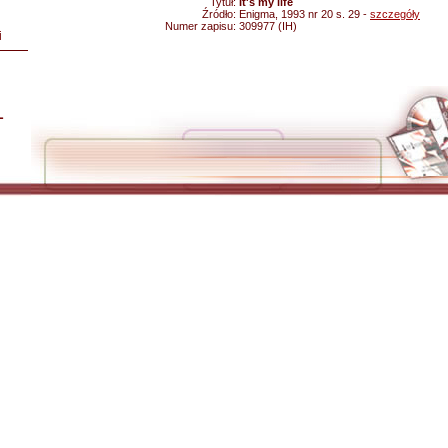
Tytuł:
It's my life
Źródło:
Enigma, 1993 nr 20 s. 29 -
szczegóły
Numer zapisu:
309977 (IH)
i
L