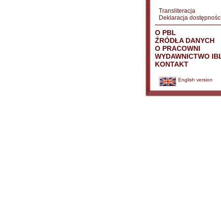
Transliteracja
Deklaracja dostępnośc
O PBL
ŹRÓDŁA DANYCH
O PRACOWNI
WYDAWNICTWO IB
KONTAKT
English version