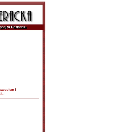
czasopism
|
ułu
|