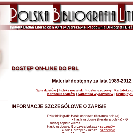
DOSTĘP ON-LINE DO PBL
Materiał dostępny za lata 1989-2012
|
Spis działów
|
Indeks nazwisk
|
Indeks rzeczowy
|
Kartoteka 
|
Kartoteka teatrów
|
Kartoteka wydawnictw
|
Szukaj tyt
INFORMACJE SZCZEGÓŁOWE O ZAPISIE
Dział bibliografii:
Hasła osobowe (literatura polska)
- Hasła osobowe (literatura polska) - G
Rodzaj zapisu:
wiersz
Hasło osobowe:
Gorczyca Łukasz -
szczegóły
Autor:
Gorczyca Łukasz -
szczegóły