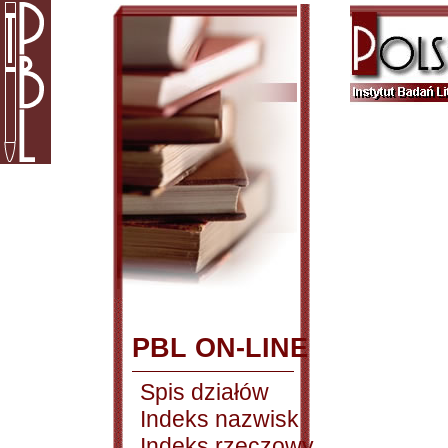
PBL ON-LINE
Spis działów
Indeks nazwisk
Indeks rzeczowy