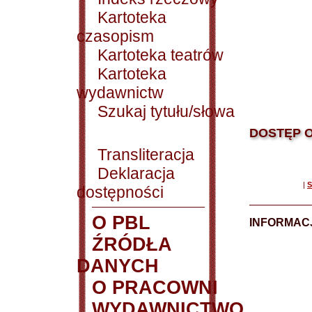
Kartoteka
czasopism
Kartoteka teatrów
Kartoteka
wydawnictw
Szukaj tytułu/słowa
DOSTĘP O
Transliteracja
Deklaracja
|
S
dostępności
O PBL
INFORMACJ
ŹRÓDŁA
DANYCH
O PRACOWNI
WYDAWNICTWO