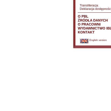
Transliteracja
Deklaracja dostępnośc
O PBL
ŹRÓDŁA DANYCH
O PRACOWNI
WYDAWNICTWO IB
KONTAKT
English version