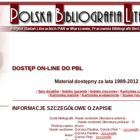
DOSTĘP ON-LINE DO PBL
Materiał dostępny za lata 1989-2012
|
Spis działów
|
Indeks nazwisk
|
Indeks rzeczowy
|
Kartoteka 
|
Kartoteka teatrów
|
Kartoteka wydawnictw
|
Szukaj tyt
INFORMACJE SZCZEGÓŁOWE O ZAPISIE
Dział bibliografii:
Hasła osobowe (literatura polska)
- Hasła osobowe (literatura polska) - G
Rodzaj zapisu:
proza
Hasło osobowe:
Górska Paulina, Górski Piotr * -
szczegóły
Górska Paulina -
szczegóły
Autor:
Górski Piotr -
szczegóły