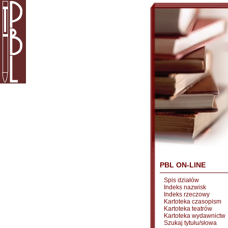
PBL ON-LINE
Spis działów
Indeks nazwisk
Indeks rzeczowy
Kartoteka czasopism
Kartoteka teatrów
Kartoteka wydawnictw
Szukaj tytułu/słowa