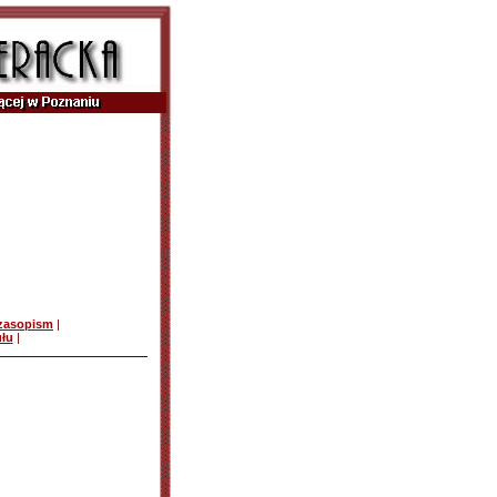
czasopism
|
ułu
|