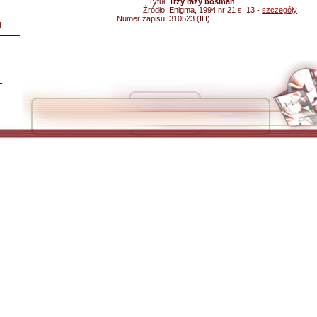
Tytuł:
Trzy razy bosman
Źródło:
Enigma, 1994 nr 21 s. 13 -
szczegóły
Numer zapisu:
310523 (IH)
i
L