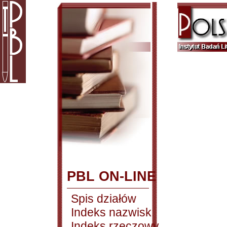
PBL ON-LINE
Spis działów
Indeks nazwisk
Indeks rzeczowy