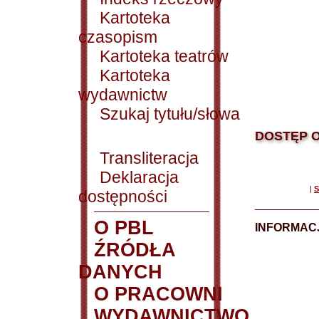
Kartoteka
czasopism
Kartoteka teatrów
Kartoteka
wydawnictw
Szukaj tytułu/słowa
DOSTĘP O
Transliteracja
Deklaracja
|
S
dostępności
O PBL
INFORMACJ
ŹRÓDŁA
DANYCH
O PRACOWNI
WYDAWNICTWO