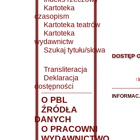
Kartoteka
czasopism
Kartoteka teatrów
Kartoteka
wydawnictw
Szukaj tytułu/słowa
DOSTĘP O
Transliteracja
Deklaracja
|
S
dostępności
INFORMACJ
O PBL
ŹRÓDŁA
DANYCH
O PRACOWNI
WYDAWNICTWO