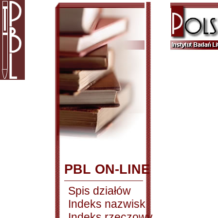
PBL ON-LINE
Spis działów
Indeks nazwisk
Indeks rzeczowy