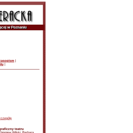
czasopism
|
ułu
|
zczegóły
raficzny teatru
Zbigniew Wilski, Barbara