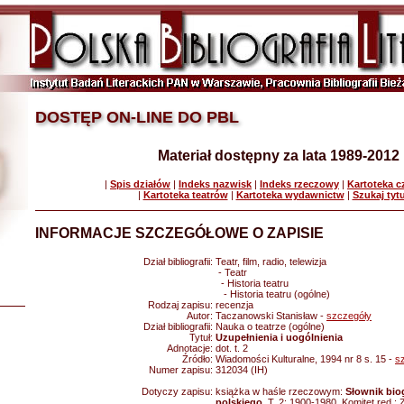
DOSTĘP ON-LINE DO PBL
Materiał dostępny za lata 1989-2012
|
Spis działów
|
Indeks nazwisk
|
Indeks rzeczowy
|
Kartoteka 
|
Kartoteka teatrów
|
Kartoteka wydawnictw
|
Szukaj tyt
INFORMACJE SZCZEGÓŁOWE O ZAPISIE
Dział bibliografii:
Teatr, film, radio, telewizja
- Teatr
- Historia teatru
- Historia teatru (ogólne)
Rodzaj zapisu:
recenzja
Autor:
Taczanowski Stanisław -
szczegóły
Dział bibliografii:
Nauka o teatrze (ogólne)
Tytuł:
Uzupełnienia i uogólnienia
Adnotacje:
dot. t. 2
Źródło:
Wiadomości Kulturalne, 1994 nr 8 s. 15 -
s
Numer zapisu:
312034 (IH)
Dotyczy zapisu:
książka w haśle rzeczowym:
Słownik biog
polskiego
, T. 2: 1900-1980. Komitet red.: 