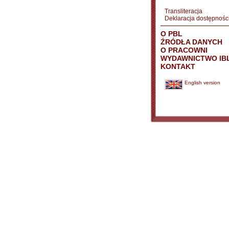
Transliteracja
Deklaracja dostępnośc
O PBL
ŹRÓDŁA DANYCH
O PRACOWNI
WYDAWNICTWO IB
KONTAKT
English version