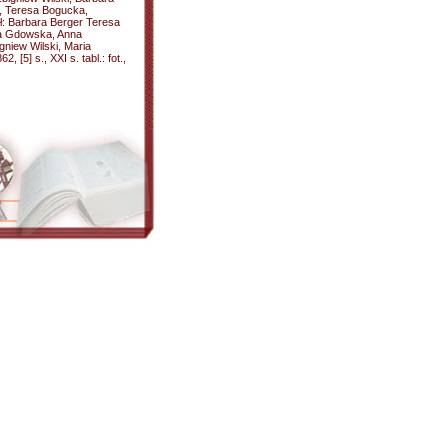
, Teresa Bogucka,
ł: Barbara Berger Teresa
a Gdowska, Anna
niew Wilski, Maria
[5] s., XXI s. tabl.: fot.,