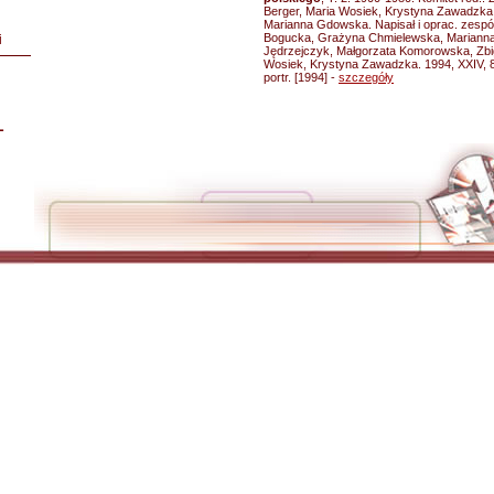
Berger, Maria Wosiek, Krystyna Zawadzka
Marianna Gdowska. Napisał i oprac. zespó
Bogucka, Grażyna Chmielewska, Mariann
i
Jędrzejczyk, Małgorzata Komorowska, Zbig
Wosiek, Krystyna Zawadzka. 1994, XXIV, 862, 
portr. [1994] -
szczegóły
L