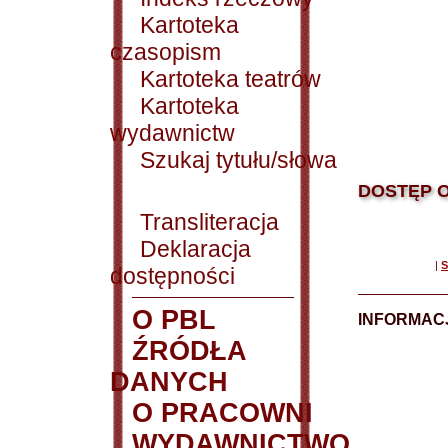
Kartoteka
czasopism
Kartoteka teatrów
Kartoteka
wydawnictw
Szukaj tytułu/słowa
DOSTĘP O
Transliteracja
Deklaracja
|
S
dostępności
O PBL
INFORMACJ
ŹRÓDŁA
DANYCH
O PRACOWNI
WYDAWNICTWO