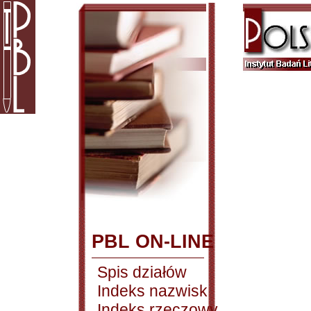
PBL ON-LINE
Spis działów
Indeks nazwisk
Indeks rzeczowy