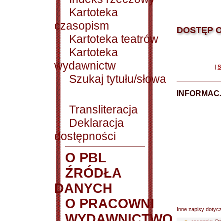
Kartoteka
czasopism
DOSTĘP O
Kartoteka teatrów
Kartoteka
wydawnictw
|
S
Szukaj tytułu/słowa
INFORMACJ
Transliteracja
Deklaracja
dostępności
O PBL
ŹRÓDŁA
DANYCH
O PRACOWNI
Inne zapisy dotyc
WYDAWNICTWO