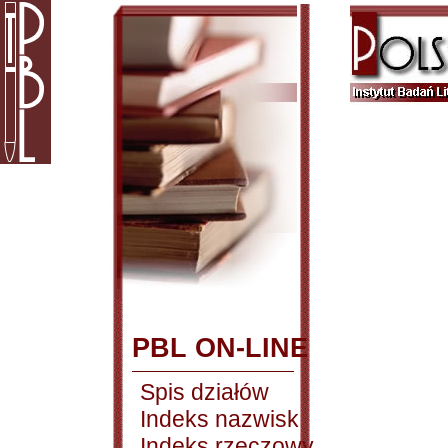
PBL ON-LINE
Spis działów
Indeks nazwisk
Indeks rzeczowy