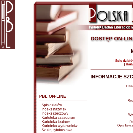
DOSTĘP ON-LIN
|
Spis dział
|
Kart
INFORMACJE SZC
Dział
PBL ON-LINE
Rod
Spis działów
Indeks nazwisk
Indeks rzeczowy
Wy
Kartoteka czasopism
Kartoteka teatrów
Ro
Opis fizyc
Kartoteka wydawnictw
Szukaj tytułu/słowa