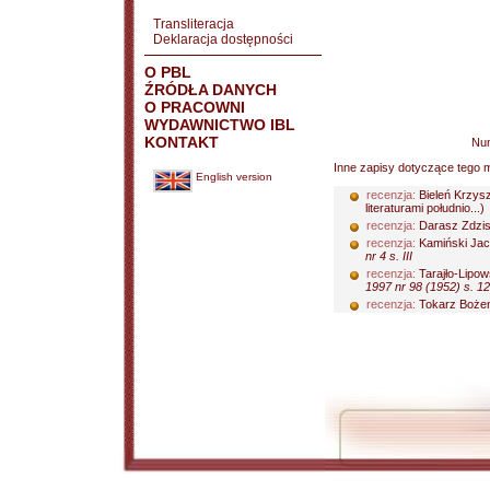
Transliteracja
Deklaracja dostępności
O PBL
ŹRÓDŁA DANYCH
O PRACOWNI
WYDAWNICTWO IBL
KONTAKT
Nu
Inne zapisy dotyczące tego m
English version
recenzja:
Bieleń Krzysz
literaturami południo...)
recenzja:
Darasz Zdzi
recenzja:
Kamiński Jac
nr 4 s. III
recenzja:
Tarajło-Lipow
1997 nr 98 (1952) s. 1
recenzja:
Tokarz Boże