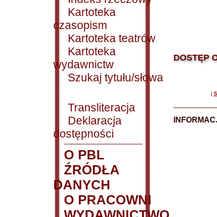
Kartoteka
czasopism
Kartoteka teatrów
Kartoteka
DOSTĘP O
wydawnictw
Szukaj tytułu/słowa
|
S
Transliteracja
Deklaracja
INFORMACJ
dostępności
O PBL
ŹRÓDŁA
DANYCH
O PRACOWNI
WYDAWNICTWO