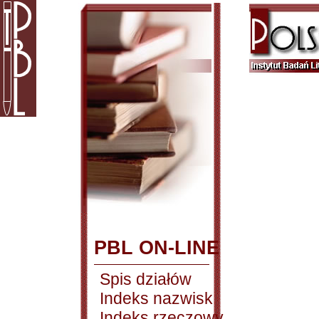
PBL ON-LINE
Spis działów
Indeks nazwisk
Indeks rzeczowy