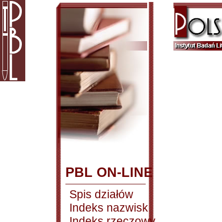
PBL ON-LINE
Spis działów
Indeks nazwisk
Indeks rzeczowy