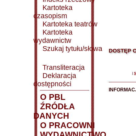
Kartoteka
czasopism
Kartoteka teatrów
Kartoteka
wydawnictw
Szukaj tytułu/słowa
DOSTĘP O
Transliteracja
|
S
Deklaracja
dostępności
INFORMACJ
O PBL
ŹRÓDŁA
DANYCH
O PRACOWNI
WYDAWNICTWO