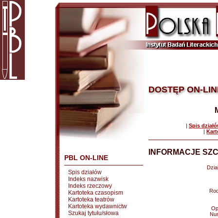
DOSTĘP ON-LIN
|
Spis dział
|
Kart
INFORMACJE SZC
PBL ON-LINE
Dział
Spis działów
Indeks nazwisk
Indeks rzeczowy
Rod
Kartoteka czasopism
Kartoteka teatrów
Kartoteka wydawnictw
Op
Szukaj tytułu/słowa
Nu