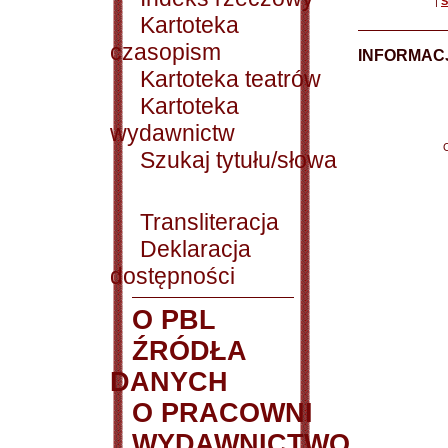
|
S
Kartoteka
czasopism
INFORMACJ
Kartoteka teatrów
Kartoteka
wydawnictw
Szukaj tytułu/słowa
Transliteracja
Deklaracja
dostępności
O PBL
ŹRÓDŁA
DANYCH
O PRACOWNI
WYDAWNICTWO