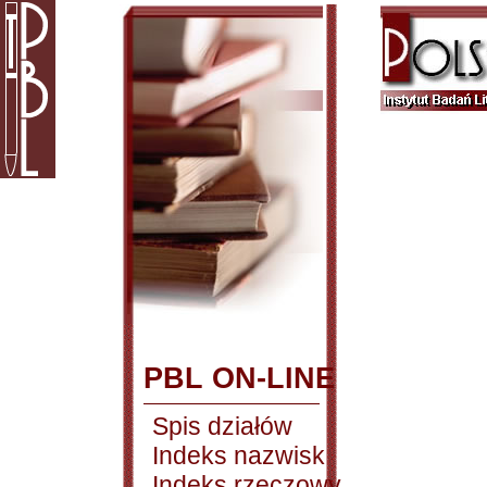
PBL ON-LINE
Spis działów
Indeks nazwisk
Indeks rzeczowy