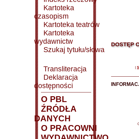
Kartoteka
czasopism
Kartoteka teatrów
Kartoteka
wydawnictw
DOSTĘP O
Szukaj tytułu/słowa
Transliteracja
|
S
Deklaracja
dostępności
INFORMACJ
O PBL
ŹRÓDŁA
DANYCH
O PRACOWNI
WYDAWNICTWO