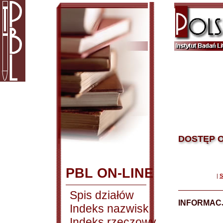
DOSTĘP O
PBL ON-LINE
|
S
Spis działów
INFORMACJ
Indeks nazwisk
Indeks rzeczowy