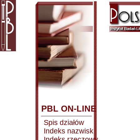
PBL ON-LINE
Spis działów
Indeks nazwisk
Indeks rzeczowy