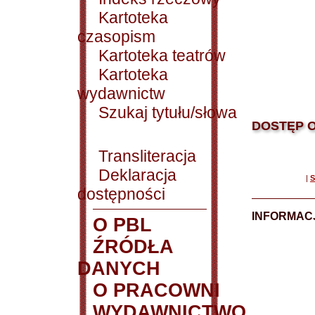
Kartoteka
czasopism
Kartoteka teatrów
Kartoteka
wydawnictw
Szukaj tytułu/słowa
DOSTĘP O
Transliteracja
Deklaracja
|
S
dostępności
INFORMACJ
O PBL
ŹRÓDŁA
DANYCH
O PRACOWNI
WYDAWNICTWO