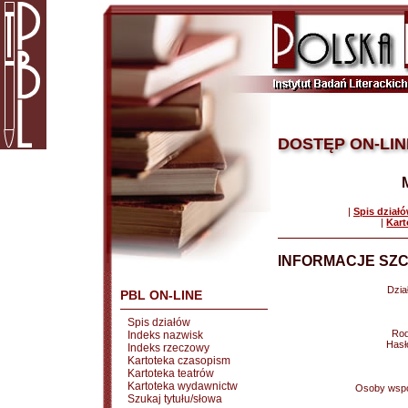
DOSTĘP ON-LIN
|
Spis dział
|
Kart
INFORMACJE SZC
Dział
PBL ON-LINE
Spis działów
Rod
Indeks nazwisk
Hasł
Indeks rzeczowy
Kartoteka czasopism
Kartoteka teatrów
Kartoteka wydawnictw
Osoby wspó
Szukaj tytułu/słowa