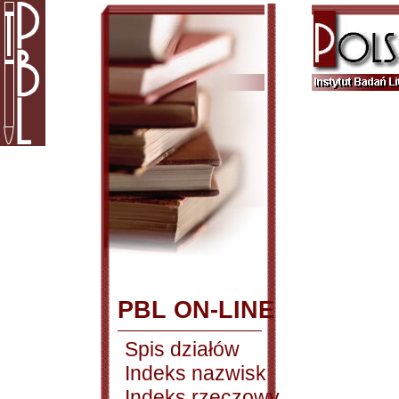
PBL ON-LINE
Spis działów
Indeks nazwisk
Indeks rzeczowy