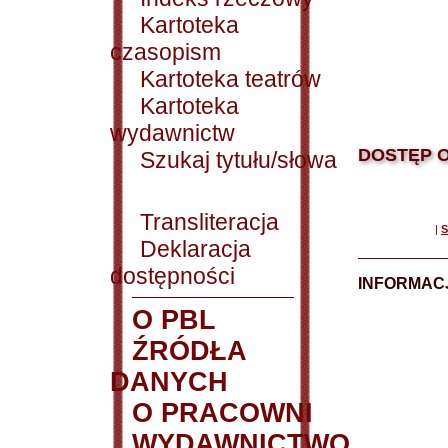
Kartoteka
czasopism
Kartoteka teatrów
Kartoteka
wydawnictw
DOSTĘP O
Szukaj tytułu/słowa
Transliteracja
|
S
Deklaracja
dostępności
INFORMACJ
O PBL
ŹRÓDŁA
DANYCH
O PRACOWNI
WYDAWNICTWO