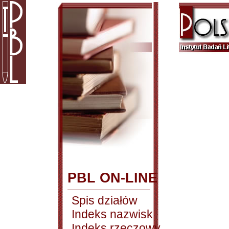
PBL ON-LINE
Spis działów
Indeks nazwisk
Indeks rzeczowy