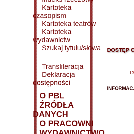
Kartoteka
czasopism
Kartoteka teatrów
Kartoteka
wydawnictw
Szukaj tytułu/słowa
DOSTĘP O
Transliteracja
|
S
Deklaracja
dostępności
INFORMACJ
O PBL
ŹRÓDŁA
DANYCH
O PRACOWNI
WYDAWNICTWO