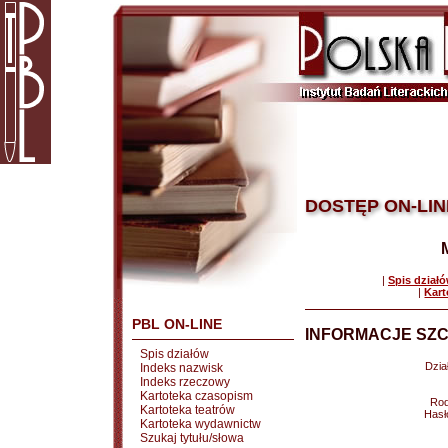
DOSTĘP ON-LIN
|
Spis dział
|
Kart
PBL ON-LINE
INFORMACJE SZC
Spis działów
Dział
Indeks nazwisk
Indeks rzeczowy
Kartoteka czasopism
Rod
Kartoteka teatrów
Hasł
Kartoteka wydawnictw
Szukaj tytułu/słowa