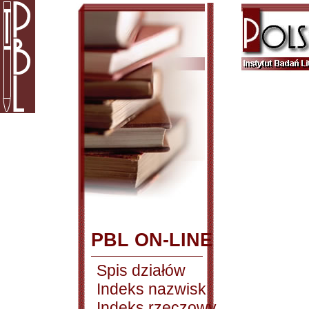
PBL ON-LINE
Spis działów
Indeks nazwisk
Indeks rzeczowy