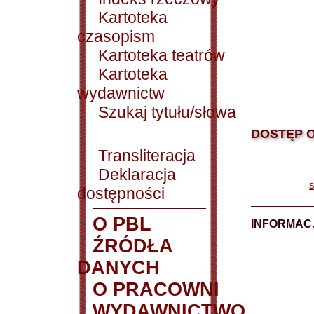
Kartoteka
czasopism
Kartoteka teatrów
Kartoteka
wydawnictw
Szukaj tytułu/słowa
DOSTĘP O
Transliteracja
Deklaracja
|
S
dostępności
O PBL
INFORMACJ
ŹRÓDŁA
DANYCH
O PRACOWNI
WYDAWNICTWO